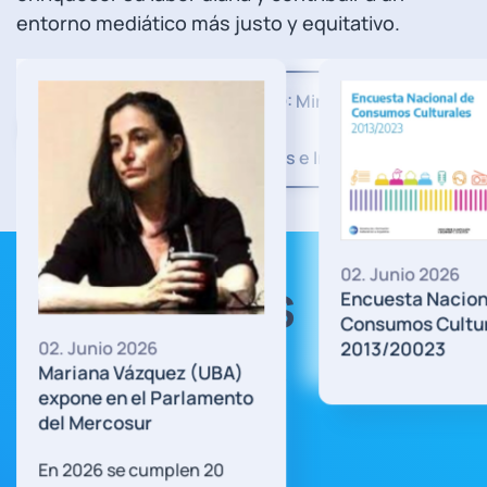
entorno mediático más justo y equitativo.
FUENTE DE ESTE ARTICULO: Mira desde aca
todas las Publicaciones e Informes
02. Junio 2026
Artículos
Encuesta Nacional de
Consumos Culturales
Recientes
2013/20023
026
ázquez (UBA)
el Parlamento
ur
 cumplen 20