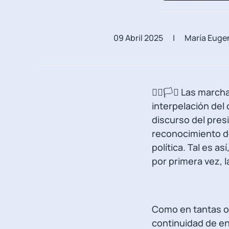
09 Abril 2025
| María Eugeni
🏳️‍🌈🏳️‍⚧️ Las m
interpelación del 
discurso del presi
reconocimiento de
política. Tal es a
por primera vez, 
Como en tantas ot
continuidad de e