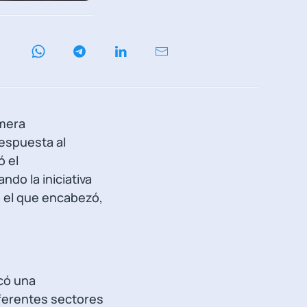
imera
respuesta al
ó el
do la iniciativa
vo el que encabezó,
có una
ferentes sectores