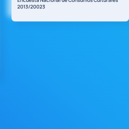
recursos naturales, ni mendigan
slot gacorEntrevista al exmandata
La historia de Bolivia de los últim
tuvo…