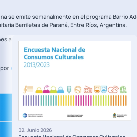
mna se emite semanalmente en el programa Barrio Ad
taria Barriletes de Paraná, Entre Ríos, Argentina.
es a las 11.
 por
streaming
.
19. Mayo 2026
Evo Morales: “No se gobierna pr
 Culturales