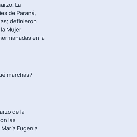
marzo. La
ies de Paraná,
nas; definieron
 la Mujer
 hermanadas en la
qué marchás?
arzo de la
on las
 María Eugenia