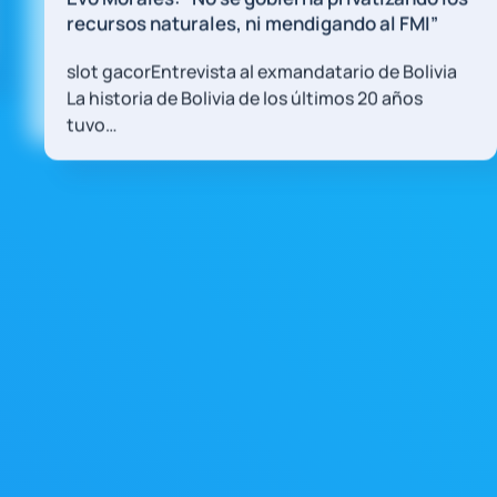
do al FMI”
rio de Bolivia
os 20 años