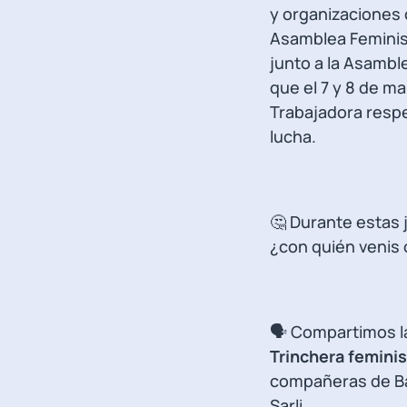
y organizaciones c
Asamblea Feminist
junto a la Asamble
que el 7 y 8 de ma
Trabajadora resp
lucha.
🤔 Durante estas
¿con quién venis 
🗣️ Compartimos l
Trinchera femini
compañeras de Ba
Sarli.