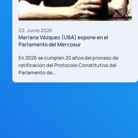
2013/20023
en el
roceso de
utivo del