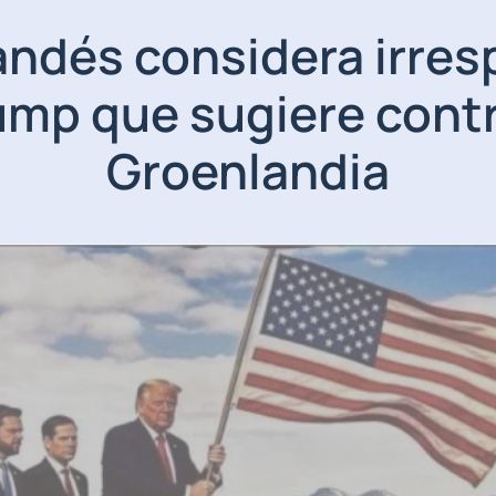
andés considera irre
ump que sugiere cont
Groenlandia