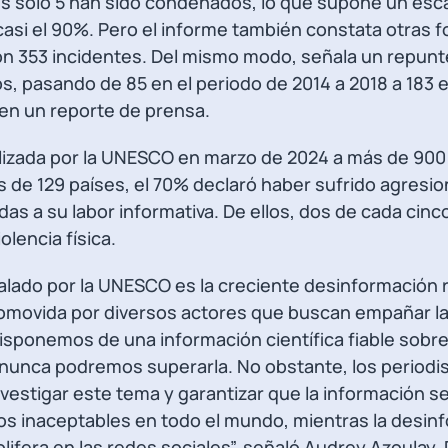
es solo 5 han sido condenados, lo que supone un esc
asi el 90%. Pero el informe también constata otras 
con 353 incidentes. Del mismo modo, señala un repunt
os, pasando de 85 en el periodo de 2014 a 2018 a 183 
en un reporte de prensa.
alizada por la UNESCO en marzo de 2024 a más de 900
 de 129 países, el 70% declaró haber sufrido agresi
as a su labor informativa. De ellos, dos de cada cinc
lencia física.
lado por la UNESCO es la creciente desinformación r
promovida por diversos actores que buscan empañar la
isponemos de una información científica fiable sobre 
 nunca podremos superarla. No obstante, los periodi
vestigar este tema y garantizar que la información s
os inaceptables en todo el mundo, mientras la desin
rolifera en las redes sociales”, señaló Audrey Azoulay,