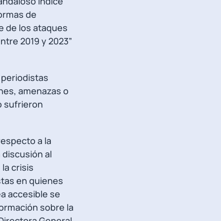
andaloso índice
formas de
e de los ataques
entre 2019 y 2023”
 periodistas
ones, amenazas o
o sufrieron
especto a la
 discusión al
la crisis
stas en quienes
ea accesible se
formación sobre la
 Directora General