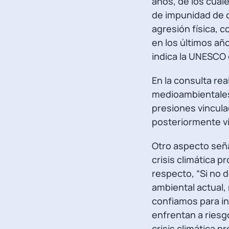
años, de los cual
de impunidad de c
agresión física, 
en los últimos añ
indica la UNESCO 
En la consulta re
medioambientales
presiones vinculad
posteriormente vio
Otro aspecto seña
crisis climática 
respecto, “Si no d
ambiental actual,
confiamos para in
enfrentan a riesg
crisis climática p