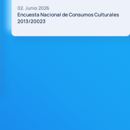
19. Mayo 2026
Evo Morales: “No se gobierna privatizando 
es
recursos naturales, ni mendigando al FMI”
slot gacorEntrevista al exmandatario de Boliv
La historia de Bolivia de los últimos 20 años
tuvo…