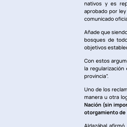
nativos y es re
aprobado por ley 
comunicado oficia
Añade que siendo 
bosques de todo 
objetivos establec
Con estos argumen
la regularizació
provincia”.
Uno de los reclam
manera u otra lo
Nación (sin impor
otorgamiento de l
Aldazábal afirmó