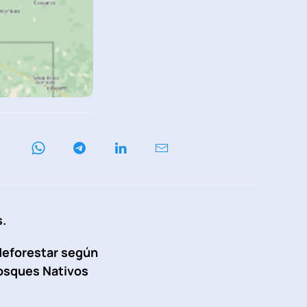
s.
 deforestar según
Bosques Nativos