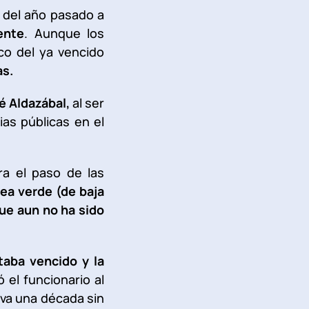
 del año pasado a
ente
. Aunque los
co del ya vencido
as.
é Aldazábal,
al ser
as públicas en el
ra el paso de las
rea verde (de baja
ue aun no ha sido
aba vencido y la
ó el funcionario al
eva una década sin