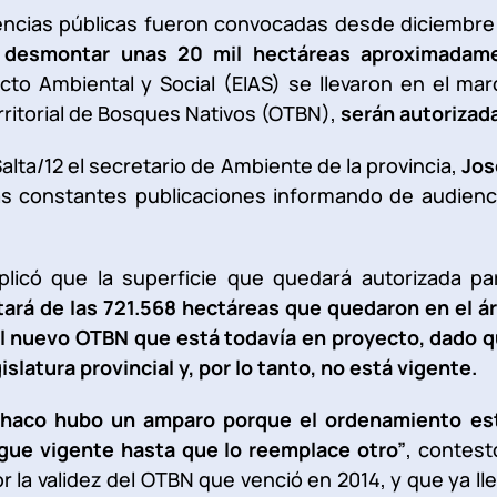
encias públicas fueron convocadas desde diciembre
a
desmontar unas 20 mil hectáreas aproximadam
cto Ambiental y Social (EIAS) se llevaron en el mar
ritorial de Bosques Nativos (OTBN),
serán autorizad
Salta/12 el secretario de Ambiente de la provincia,
Jos
as constantes publicaciones informando de audienci
xplicó que la superficie que quedará autorizada pa
tará de las 721.568 hectáreas que quedaron en el á
l nuevo OTBN que está todavía en proyecto, dado q
islatura provincial y, por lo tanto, no está vigente.
Chaco hubo un amparo porque el ordenamiento est
igue vigente hasta que lo reemplace otro”
, contest
r la validez del OTBN que venció en 2014, y que ya ll