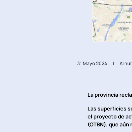
31 Mayo 2024
| Arnul
La provincia recl
Las superficies s
el proyecto de ac
(OTBN), que aún n