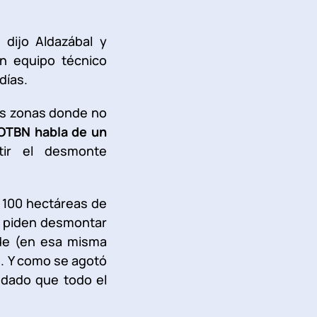
 dijo Aldazábal y
n equipo técnico
días.
las zonas donde no
 OTBN habla de un
tir el desmonte
 100 hectáreas de
e piden desmontar
de (en esa misma
s. Y como se agotó
 dado que todo el