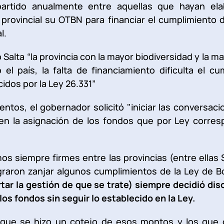
partido anualmente entre aquellas que hayan el
provincial su OTBN para financiar el cumplimiento de 
l.
Salta “la provincia con la mayor biodiversidad y la m
el país, la falta de financiamiento dificulta el cu
idos por la Ley 26.331”
tos, el gobernador solicitó "iniciar las conversacio
n en la asignación de los fondos que por Ley corre
os siempre firmes entre las provincias (entre ellas 
graron zanjar algunos cumplimientos de la Ley de 
tar la gestión de que se trate) siempre decidió di
os fondos sin seguir lo establecido en la Ley.
 que se hizo un cotejo de esos montos y los que