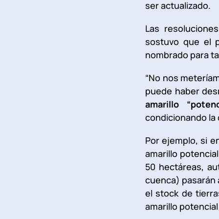
ser actualizado.
Las resoluciones
sostuvo que el 
nombrado para tal 
“No nos meteríamo
puede haber des
amarillo “poten
condicionando la 
Por ejemplo, si 
amarillo potenci
50 hectáreas, a
cuenca) pasarán a
el stock de tier
amarillo potencial