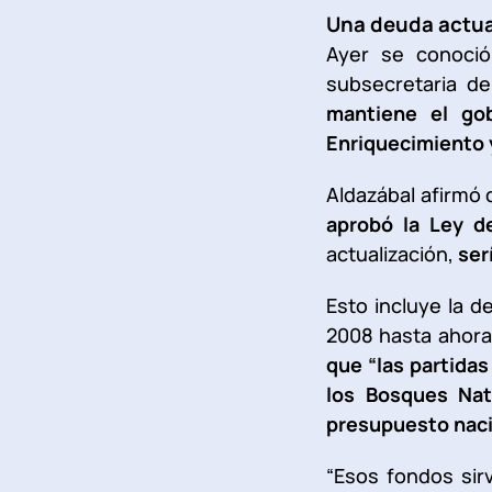
Una deuda actua
Ayer se conoc
subsecretaria d
mantiene el gob
Enriquecimiento 
Aldazábal afirmó 
aprobó la Ley d
actualización,
ser
Esto incluye la d
2008 hasta ahora.
que “las partidas
los Bosques Nat
presupuesto nacio
“Esos fondos sir