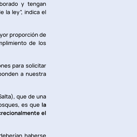
aborado y tengan
la ley”, indica el
ayor proporción de
mplimiento de los
nes para solicitar
sponden a nuestra
Salta), que de una
Bosques, es que
la
screcionalmente el
 deberían haberse