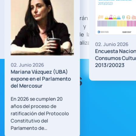
en reconstrucción»».
«De esta manera se unificarán los criterios de
difusión en redes sociales y se reiniciará la
comunicación digital luego de la reorganización
interna de las empresas», finaliza.
02. Junio 2026
Encuesta Nacional de
Consumos Culturales
2013/20023
6
uez (UBA)
Artículos
 Parlamento
Recientes
mplen 20
eso de
el Protocolo
el
e…