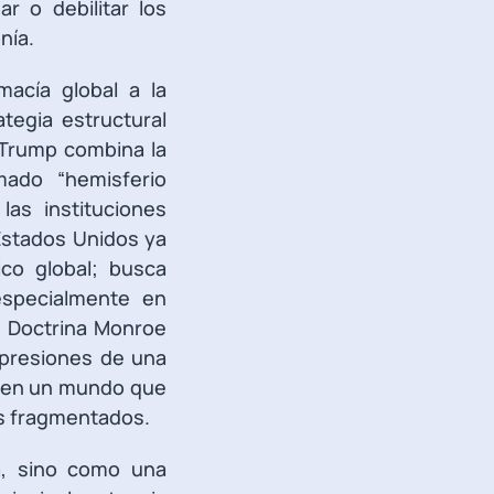
r o debilitar los
nía.
macía global a la
tegia estructural
e Trump combina la
mado “hemisferio
as instituciones
 Estados Unidos ya
ico global; busca
 especialmente en
na Doctrina Monroe
xpresiones de una
ta en un mundo que
s fragmentados.
a, sino como una