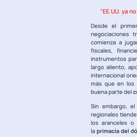
"EE.UU. ya no
Desde el prim
negociaciones t
comienza a juga
fiscales, finan
instrumentos par
largo aliento, ap
internacional ori
más que en los 
buena parte del
c
Sin embargo, el 
regionales tiende
los aranceles o 
la
primacía del d