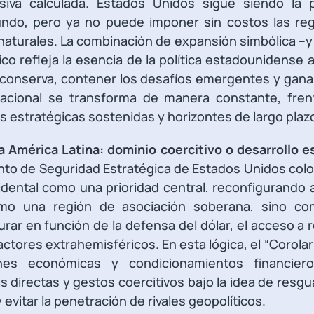
siva calculada. Estados Unidos sigue siendo la p
undo, pero ya no puede imponer sin costos las re
aturales. La combinación de expansión simbólica –y
ico refleja la esencia de la política estadounidense a
 conserva, contener los desafíos emergentes y gana
nacional se transforma de manera constante, fre
s estratégicas sostenidas y horizontes de largo plaz
 América Latina: dominio coercitivo o desarrollo e
to de Seguridad Estratégica de Estados Unidos colo
idental como una prioridad central, reconfigurando 
mo una región de asociación soberana, sino c
urar en función de la defensa del dólar, el acceso a 
ctores extrahemisféricos. En esta lógica, el “Corolar
nes económicas y condicionamientos financiero
as directas y gestos coercitivos bajo la idea de resgu
evitar la penetración de rivales geopolíticos.