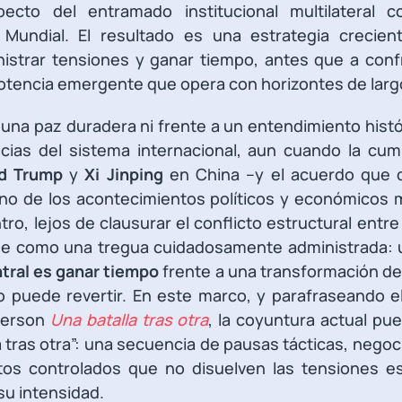
ecto del entramado institucional multilateral co
Mundial. El resultado es una estrategia crecient
nistrar tensiones y ganar tiempo, antes que a con
otencia emergente que opera con horizontes de larg
na paz duradera ni frente a un entendimiento histó
ncias del sistema internacional, aun cuando la cum
d Trump
y
Xi Jinping
en China –y el acuerdo que d
o de los acontecimientos políticos y económicos 
ro, lejos de clausurar el conflicto estructural entr
se como una tregua cuidadosamente administrada: 
tral es ganar tiempo
frente a una transformación de
puede revertir. En este marco, y parafraseando el 
derson
Una batalla tras otra
, la coyuntura actual pu
tras otra”: una secuencia de pausas tácticas, negoc
os controlados que no disuelven las tensiones es
su intensidad.