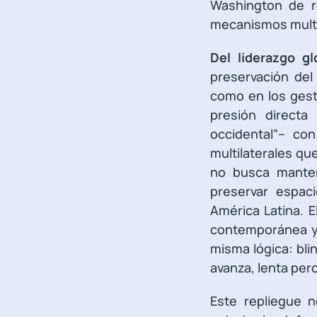
Washington de re
mecanismos multi
Del liderazgo gl
preservación del
como en los gesto
presión directa
occidental”– co
multilaterales qu
no busca mantene
preservar espaci
América Latina. E
contemporánea y 
misma lógica: bli
avanza, lenta pe
Este repliegue 