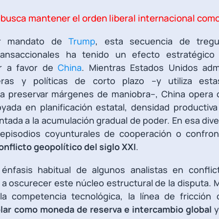
 busca mantener el orden liberal internacional como
er mandato de
Trump
, esta secuencia de tregu
ransaccionales ha tenido un efecto estratégico 
r a favor de
China
. Mientras Estados Unidos adm
cieras y políticas de corto plazo –y utiliza es
a preservar márgenes de maniobra–, China opera 
oyada en planificación estatal, densidad productiv
entada a la acumulación gradual de poder. En esa div
episodios coyunturales de cooperación o confront
onflicto geopolítico del siglo XXI
.
énfasis habitual de algunos analistas en conflic
 a oscurecer este núcleo estructural de la disputa. M
la competencia tecnológica, la línea de fricción 
ólar como moneda de reserva e intercambio global
y