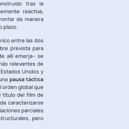
nstruido tras la
emente reactiva,
frontar de manera
o plazo.
rico entre las dos
bre prevista para
e allí emerja– se
más relevantes de
e Estados Unidos y
una
pausa táctica
l orden global que
título del film de
ede caracterizarse
iaciones parciales
tructurales, pero