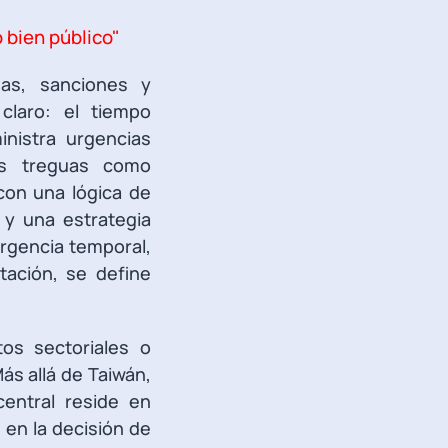
 bien público"
as, sanciones y
claro: el tiempo
inistra urgencias
tas treguas como
con una lógica de
a y una estrategia
ergencia temporal,
ación, se define
tos sectoriales o
ás allá de Taiwán,
central reside en
 en la decisión de