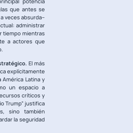
rincipal potencia
glas que antes se
 a veces absurda–
ctual: administrar
r tiempo mientras
nte a actores que
o.
stratégico.
El más
ca explícitamente
a América Latina y
omo un espacio a
recursos críticos y
io Trump” justifica
s, sino también
ardar la seguridad