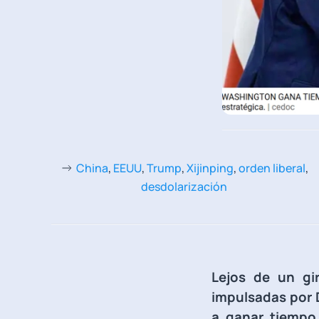
China
,
EEUU
,
Trump
,
Xijinping
,
orden liberal
,
desdolarización
Lejos de un gir
impulsadas por 
a ganar tiempo