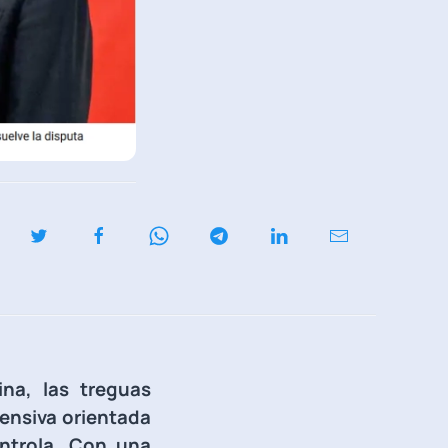
ina, las treguas
ensiva orientada
ntrola. Con una