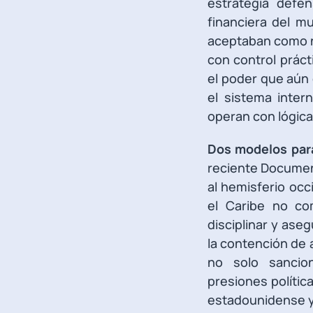
estrategia defen
financiera del m
aceptaban como n
con control práct
el poder que aún
el sistema inter
operan con lógica
Dos modelos para
reciente Documen
al hemisferio occ
el Caribe no co
disciplinar y aseg
la contención de a
no solo sancio
presiones polític
estadounidense y 