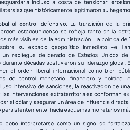
sguardarla incluso a costa de tensionar, erosiona
laterales que históricamente legitimaron su hegemo
obal al control defensivo.
La transición de la pri
 orden estadounidense se refleja tanto en la estra
s más visibles de la administración. La política d
 sobre su espacio geopolítico inmediato –el lla
n un repliegue deliberado de Estados Unidos de l
e durante décadas sostuvieron su liderazgo global.
r el orden liberal internacional como bien públ
os de control monetario, financiero y político,
l uso intensivo de sanciones, la reactivación de u
las intervenciones extraterritoriales conforman e
ndar el dólar y asegurar un área de influencia direc
ro persistentemente, hacia esquemas monetarios má
no debe interpretarse como un signo de fortalez