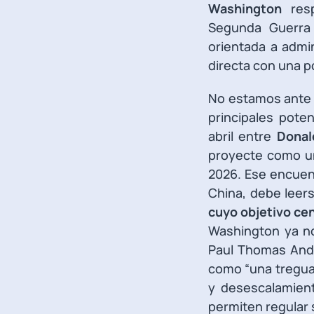
Washington
resp
Segunda Guerra 
orientada a admi
directa con una p
No estamos ante u
principales pote
abril entre
Donal
proyecte como un
2026. Ese encuent
China, debe leer
cuyo objetivo cen
Washington ya no 
Paul Thomas An
como “una tregua 
y desescalamient
permiten regular 